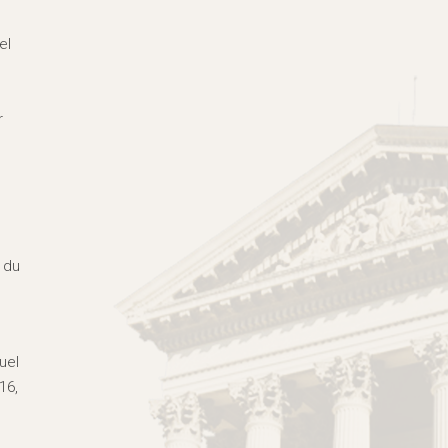
el
r
 du
uel
16,