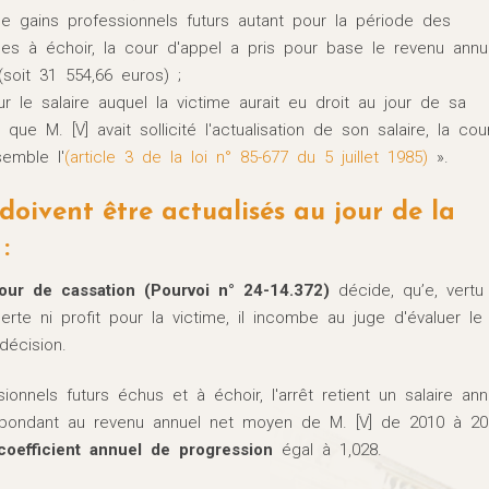
de gains professionnels futurs autant pour la période des
es à échoir, la cour d'appel a pris pour base le revenu annu
oit 31 554,66 euros) ;
r le salaire auquel la victime aurait eu droit au jour de sa
que M. [V] avait sollicité l'actualisation de son salaire, la cou
semble l'
(article 3 de la loi n° 85-677 du 5 juillet 1985)
».
doivent être actualisés au jour de la
:
our de cassation (Pourvoi n° 24-14.372)
décide, qu’e, vertu
erte ni profit pour la victime, il incombe au juge d'évaluer le
décision.
onnels futurs échus et à échoir, l'arrêt retient un salaire ann
spondant au revenu annuel net moyen de M. [V] de 2010 à 20
coefficient annuel de progression
égal à 1,028.