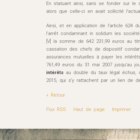
En statuant ainsi, sans se fonder sur le s
alors que celle-ci en avait sollicité l'actu
Ainsi, et en application de l'article 624
l'arrêt condamnant in solidum les soci
[V] la somme de 642 231,99 euros au titr
cassation des chefs de dispositif cond
A
assurances mutuelles à payer les intérêt
J
761,49 euros du 31 mai 2007 jusqu'au jour
intérêts
au double du taux légal échus, d
M
2015, qui s'y rattachent par un lien de 
Accident m
« Retour
Quelles déma
Flux RSS
Haut de page
Imprimer
d’un 