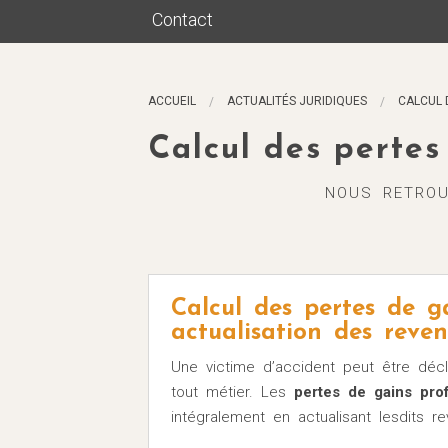
Contact
Maître Briant
Son rôle
ACCUEIL
ACTUALITÉS JURIDIQUES
CALCUL 
Honoraires
Calcul des pertes
Le dommage corporel
NOUS RETROU
Calcul des pertes de ga
actualisation des reven
Une victime d’accident peut être décl
tout métier. Les
pertes de gains prof
intégralement en actualisant lesdits r