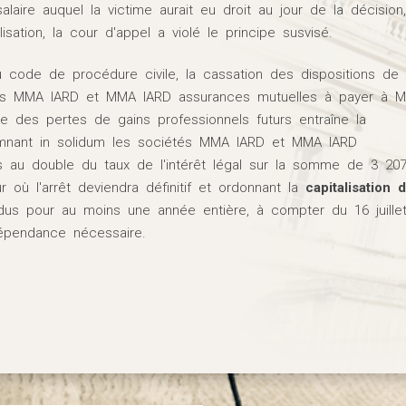
alaire auquel la victime aurait eu droit au jour de la décision
alisation, la cour d'appel a violé le principe susvisé.
 du code de procédure civile, la cassation des dispositions de
étés MMA IARD et MMA IARD assurances mutuelles à payer à M
e des pertes de gains professionnels futurs entraîne la
amnant in solidum les sociétés MMA IARD et MMA IARD
CTUALITÉS
s au double du taux de l'intérêt légal sur la somme de 3 20
URIDIQUES
 où l'arrêt deviendra définitif et ordonnant la
capitalisation 
us pour au moins une année entière, à compter du 16 juille
ardi 27 Août 2024
dépendance nécessaire.
ortel de la route : quelles
démarches ?
rches effectuées à l’occasion
accident mortel de la...
LIRE LA SUITE