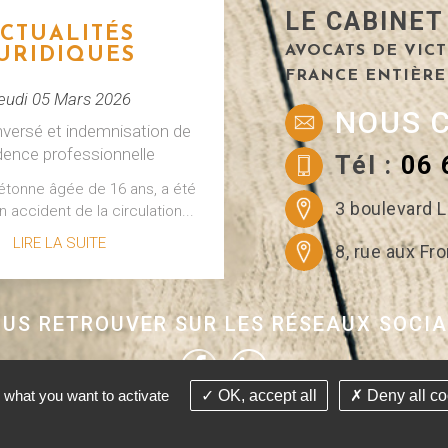
LE CABINET
CTUALITÉS
AVOCATS DE VICT
URIDIQUES
FRANCE ENTIÈRE
eudi 05 Mars 2026
NOUS 
nversé et indemnisation de
idence professionnelle
Tél :
06 
iétonne âgée de 16 ans, a été
3 boulevard L
n accident de la circulation...
LIRE LA SUITE
8, rue aux F
US RETROUVER SUR LES RÉSEAUX SOCI
CTUALITÉS
URIDIQUES
 what you want to activate
OK, accept all
Deny all co
redi 18 Février 2026
ant avocat - Tous droits réservés Conception Absolute Communication
tion de la perte de retraite
Liens utiles
Mentions légales
Plan du site
Gestion des cookies