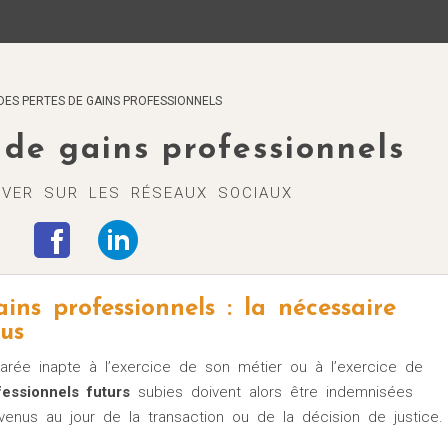
Victimes d'accidents de la circulation Montpellier
Victimes d'accidents médicaux
DES PERTES DE GAINS PROFESSIONNELS
Victimes d'accidents de la vie
 de gains professionnels
VER SUR LES RÉSEAUX SOCIAUX
ins professionnels : la nécessaire
us
arée inapte à l’exercice de son métier ou à l’exercice de
essionnels futurs
subies doivent alors être indemnisées
evenus au jour de la transaction ou de la décision de justice.