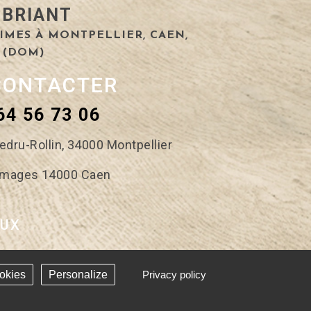
 BRIANT
IMES À MONTPELLIER, CAEN,
 (DOM)
CONTACTER
64 56 73 06
edru-Rollin,
34000 Montpellier
romages
14000 Caen
AUX
okies
Personalize
Privacy policy
 - Réalisation Answeb