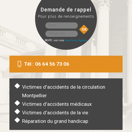
Demande de rappel
Pour plus de renseignements
RGPD : voir nos
mentions légales
Tél : 06 64 56 73 06
ACTUALITÉS
JURIDIQUES
Mardi 27 Août 2024
Victimes d'accidents de la circulation
Accident mortel de la route :
Montpellier
quelles démarches ?
Victimes d'accidents médicaux
Quelles démarches effectuées à
Victimes d'accidents de la vie
l’occasion d’un accident mortel de
la...
Réparation du grand handicap
LIRE LA SUITE