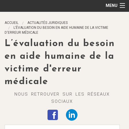
MENU
Accueil
ACCUEIL
ACTUALITÉS JURIDIQUES
L’ÉVALUATION DU BESOIN EN AIDE HUMAINE DE LA VICTIME
Maître Briant votre avocat
D'ERREUR MÉDICALE
L’évaluation du besoin
Votre Indemnisation
en aide humaine de la
Victimes grièvement blessées
victime d'erreur
Actualités juridiques
médicale
Contact
NOUS RETROUVER SUR LES RÉSEAUX
SOCIAUX