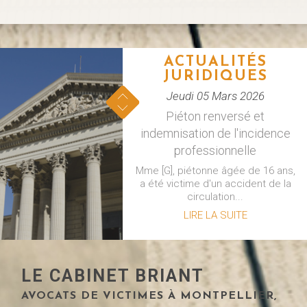
ACTUALITÉS
JURIDIQUES
Jeudi 05 Mars 2026
Piéton renversé et
indemnisation de l'incidence
professionnelle
Mme [G], piétonne âgée de 16 ans,
a été victime d'un accident de la
circulation...
LIRE LA SUITE
ACTUALITÉS
LE CABINET BRIANT
JURIDIQUES
AVOCATS DE VICTIMES À MONTPELLIER,
Mercredi 18 Février 2026