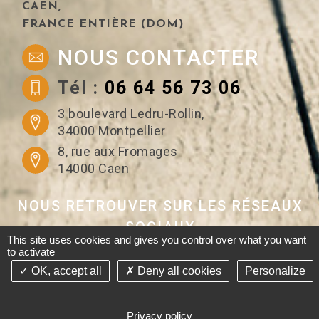
CAEN,
L’indemnisation de la perte de
FRANCE ENTIÈRE (DOM)
retraite
NOUS CONTACTER
En l'espèce, une cycliste a été
victime, le 30 mars 2009, d'un
Tél :
06 64 56 73 06
accident de la circulation...
LIRE LA SUITE
3 boulevard Ledru-Rollin,
34000 Montpellier
8, rue aux Fromages
14000 Caen
ACTUALITÉS
JURIDIQUES
NOUS RETROUVER SUR LES RÉSEAUX
Mardi 17 Février 2026
SOCIAUX
Indemnisation des frais divers
This site uses cookies and gives you control over what you want
to activate
même en l'absence de facture
acquittée
OK, accept all
Deny all cookies
Personalize
©2015-26 Cabinet Briant avocat - Tous droits réservés Conception
Après une expertise amiable
Absolute Communication - Réalisation Answeb
réalisée le 25 novembre 2014,
Privacy policy