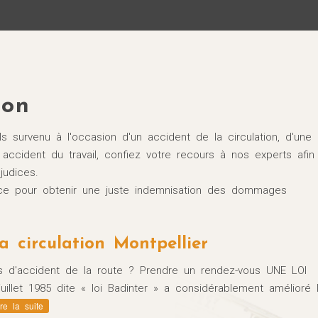
Victimes d'accidents de la circulation Montpellier
Victimes d'accidents médicaux
Victimes d'accidents de la vie
ion
s survenu à l'occasion d'un accident de la circulation, d'une
accident du travail, confiez votre recours à nos experts afin
judices.
ance pour obtenir une juste indemnisation des dommages
a circulation Montpellier
s d'accident de la route ? Prendre un rendez-vous UNE LOI
llet 1985 dite « loi Badinter » a considérablement amélioré 
ire la suite