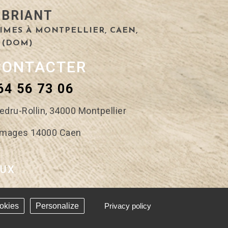
 BRIANT
IMES À MONTPELLIER, CAEN,
 (DOM)
CONTACTER
64 56 73 06
edru-Rollin,
34000 Montpellier
romages
14000 Caen
AUX
okies
Personalize
Privacy policy
 - Réalisation Answeb