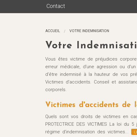
Contact
Maître Briant
Son rôle
ACCUEIL
VOTRE INDEMNISATION
Honoraires
Votre Indemnisat
Le dommage corporel
Vous êtes victime de préjudices corporel
erreur médicale, d'une agression ou d'un 
d'être indemnisé à la hauteur de vos pré
Victimes d'accidents. Conseil et assist
corporels.
Victimes d'accidents de l
Quels sont vos droits de victimes en ca
PROTECTRICE DES VICTIMES La loi du 5 jui
régime d’indemnisation des victimes...
L