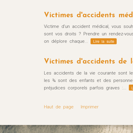
Victimes d'accidents méd
Victime d’un accident médical, vous souha
sont vos droits ? Prendre un rendez-vous
on déplore chaque...
Lire la suite
A
Victimes d'accidents de l
J
Les accidents de la vie courante sont 
M
les ¾ sont des enfants et des personn
Accident m
préjudices corporels parfois graves :...
Quelles déma
Haut de page
Imprimer
d’un 