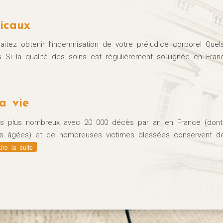
icaux
itez obtenir l’indemnisation de votre préjudice corporel Quel
 Si la qualité des soins est régulièrement soulignée en Fran
CTUALITÉS
a vie
URIDIQUES
les plus nombreux avec 20 000 décès par an en France (dont
ardi 27 Août 2024
es âgées) et de nombreuses victimes blessées conservent d
ortel de la route : quelles
Lire la suite
démarches ?
rches effectuées à l’occasion
accident mortel de la...
LIRE LA SUITE