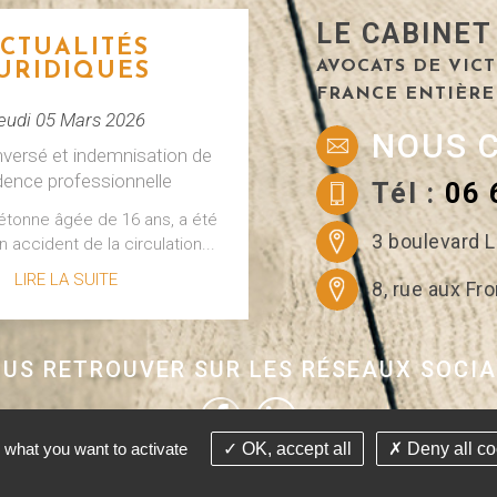
LE CABINET
CTUALITÉS
AVOCATS DE VICT
URIDIQUES
FRANCE ENTIÈRE
eudi 05 Mars 2026
NOUS 
nversé et indemnisation de
idence professionnelle
Tél :
06 
iétonne âgée de 16 ans, a été
3 boulevard L
n accident de la circulation...
LIRE LA SUITE
8, rue aux F
US RETROUVER SUR LES RÉSEAUX SOCI
CTUALITÉS
URIDIQUES
 what you want to activate
OK, accept all
Deny all co
redi 18 Février 2026
ant avocat - Tous droits réservés Conception Absolute Communication
tion de la perte de retraite