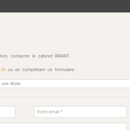
Victimes d'accidents de la circulation Montpellier
Victimes d'accidents médicaux
Victimes d'accidents de la vie
tion, contacter le cabinet BRIANT :
 06
ou en complétant ce formulaire :
une étoile.