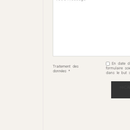
En date du
Traitement des
formulaire so
données *
dans le but 
reCA