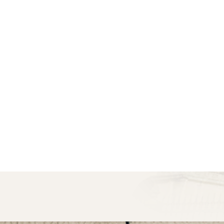
CTUALITÉS
URIDIQUES
ardi 27 Août 2024
ortel de la route : quelles
démarches ?
rches effectuées à l’occasion
accident mortel de la...
LIRE LA SUITE