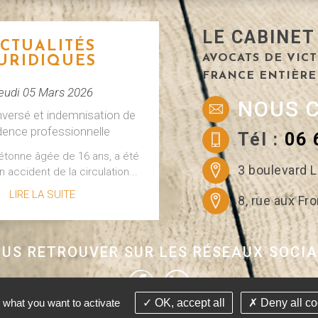
LE CABINET
CTUALITÉS
AVOCATS DE VICT
URIDIQUES
FRANCE ENTIÈRE
eudi 05 Mars 2026
NOUS 
nversé et indemnisation de
idence professionnelle
Tél :
06 
iétonne âgée de 16 ans, a été
3 boulevard L
n accident de la circulation...
LIRE LA SUITE
8, rue aux F
US RETROUVER SUR LES RÉSEAUX SOCI
CTUALITÉS
URIDIQUES
 what you want to activate
OK, accept all
Deny all co
redi 18 Février 2026
ant avocat - Tous droits réservés Conception Absolute Communication