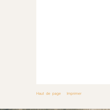
A
J
M
Accident m
Quelles déma
Haut de page
Imprimer
d’un 