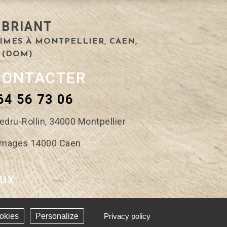
 BRIANT
IMES À MONTPELLIER, CAEN,
 (DOM)
CONTACTER
64 56 73 06
edru-Rollin,
34000 Montpellier
romages
14000 Caen
AUX
okies
Personalize
Privacy policy
 - Réalisation Answeb