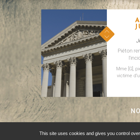
A
J
J
Piéton re
l'inc
Mme [G], p
victime d'u
NO
A
J
This site uses cookies and gives you control over
Merc
©2015-26 Cabinet Bri